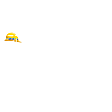
採用情報
求人Q＆A
ブログ
会社概要
お問い合わせ
〒210-0804
神奈川県川崎市川崎区藤崎1丁目22-6 ショーケンレジデンス
704
Googleマップで確認する
TEL：090-9833-6061［営業電話お断り］
⼯場内フォークリフトの求人は川崎市の『株式会社丸昭』へ