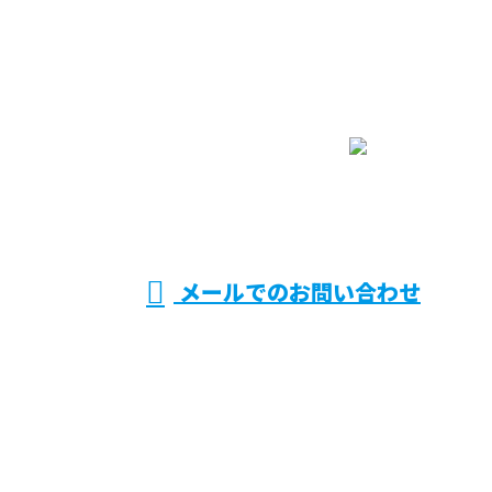
お電話でのお問い合わせ
090-9833-6061
受付／9：00～17：00 ［営業電話お断り］
メールでのお問い合わせ
ホーム
業務案内
求職者の
みなさまへ